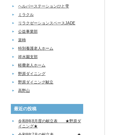
ヘルパーステーションひと雫
ミラクル
リラクゼーションスペースJADE
公益事業部
楽柿
特別養護老人ホーム
祥水園支部
軽費老人ホーム
野原ダイニング
野原ダイニング献立
高野山
最近の投稿
令和8年8月度の献立表 ★野原ダ
イニング★
令和8年7月の献立表 ★