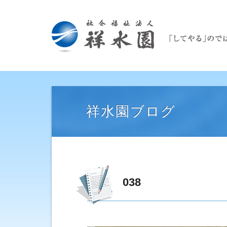
祥水園ブログ
038