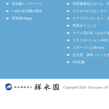
祥水園トップページ
特別養護老人ホーム 
I wish 祥水園の理念
デイサービスセンター
野原西Village
ケアプランセンター 
野原ダイニング
カフェ澪の街（みおの
リラクゼーションJADE
スポーツジムMiracle
託児室 楽柿（らくが
FM五條
Copyright©
2026- Shousuien. All