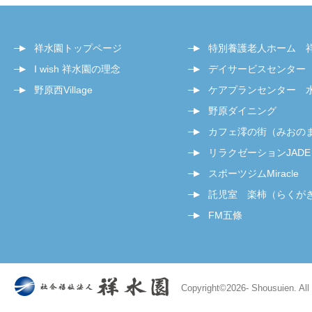
祥水園トップページ
特別養護老人ホーム 
I wish 祥水園の理念
デイサービスセンター
野原西Village
ケアプランセンター 
野原ダイニング
カフェ澪の街（みおの
リラクゼーションJADE
スポーツジムMiracle
託児室 楽柿（らくが
FM五條
Copyright©
2026- Shousuien. All