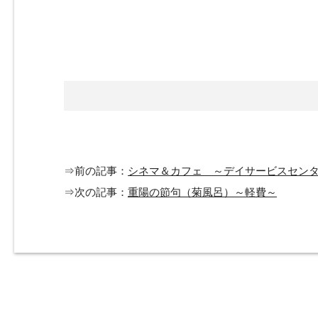
⇒前の記事：
シネマ＆カフェ ～デイサービスセン
⇒次の記事：
重陽の節句（菊風呂）～軽費～