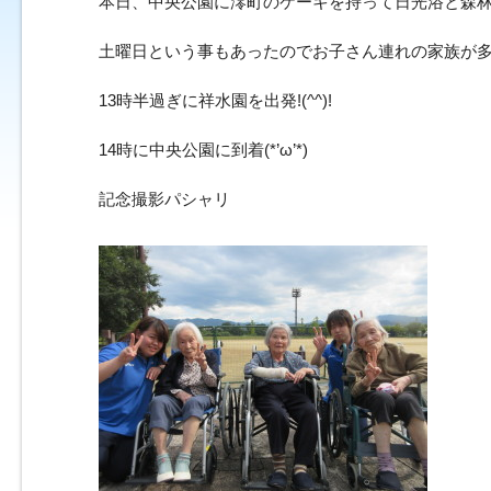
本日、中央公園に澪町のケーキを持って日光浴と森林浴
土曜日という事もあったのでお子さん連れの家族が
13時半過ぎに祥水園を出発!(^^)!
14時に中央公園に到着(*’ω’*)
記念撮影パシャリ