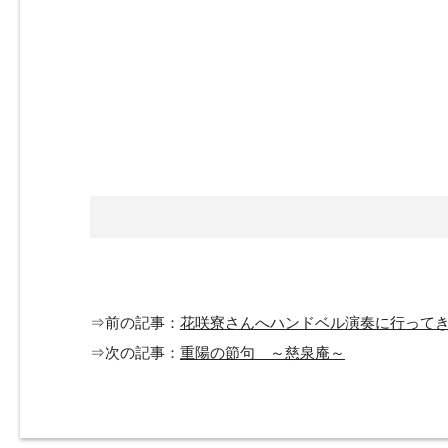
⇒前の記事：
花咲寮さんへハンドベル演奏に行って
⇒次の記事：
重陽の節句 ～慈泉庵～