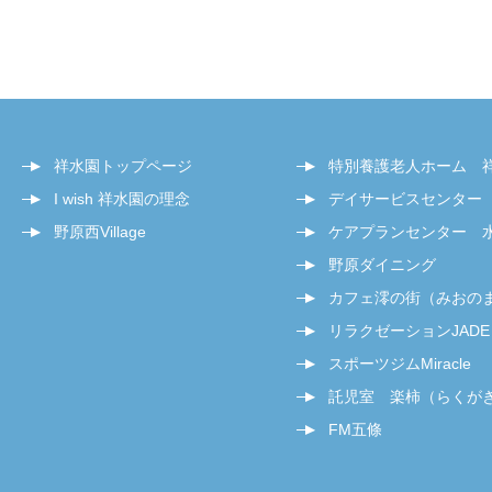
祥水園トップページ
特別養護老人ホーム 
I wish 祥水園の理念
デイサービスセンター
野原西Village
ケアプランセンター 
野原ダイニング
カフェ澪の街（みおの
リラクゼーションJADE
スポーツジムMiracle
託児室 楽柿（らくが
FM五條