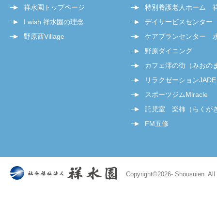
祥水園トップページ
特別養護老人ホーム 
I wish 祥水園の理念
デイサービスセンター
野原西Village
ケアプランセンター 
野原ダイニング
カフェ澪の街（みおの
リラクゼーションJADE
スポーツジムMiracle
託児室 楽柿（らくが
FM五條
Copyright©
2026- Shousuien. All