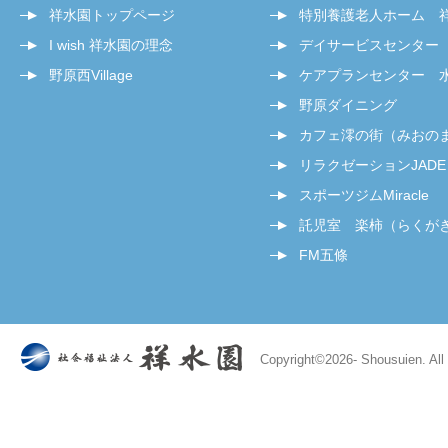
祥水園トップページ
特別養護老人ホーム 
I wish 祥水園の理念
デイサービスセンター
野原西Village
ケアプランセンター 
野原ダイニング
カフェ澪の街（みおの
リラクゼーションJADE
スポーツジムMiracle
託児室 楽柿（らくが
FM五條
Copyright©
2026- Shousuien. All