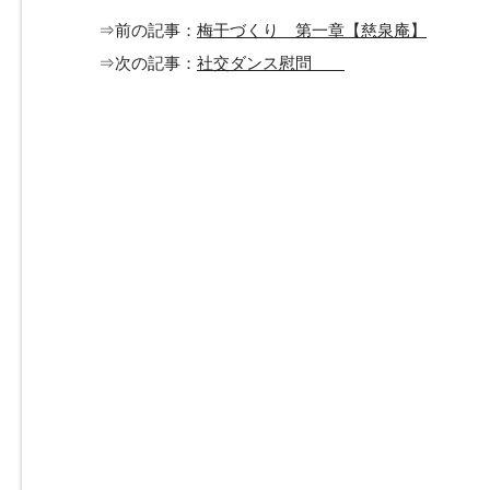
⇒前の記事：
梅干づくり 第一章【慈泉庵】
⇒次の記事：
社交ダンス慰問