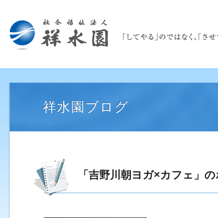
祥水園ブログ
「吉野川朝ヨガ×カフェ」