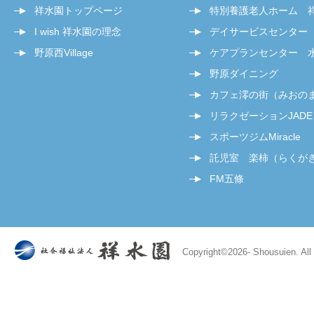
祥水園トップページ
特別養護老人ホーム 
I wish 祥水園の理念
デイサービスセンター
野原西Village
ケアプランセンター 
野原ダイニング
カフェ澪の街（みおの
リラクゼーションJADE
スポーツジムMiracle
託児室 楽柿（らくが
FM五條
Copyright©
2026- Shousuien. All