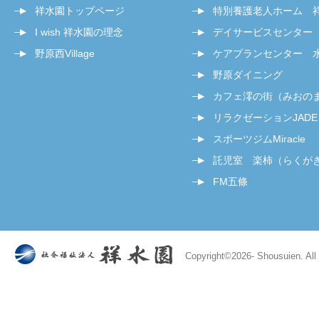
祥水園トップページ
特別養護老人ホーム 
I wish 祥水園の理念
デイサービスセンター
野原西Village
ケアプランセンター 
野原ダイニング
カフェ澪の街（みおの
リラクゼーションJADE
スポーツジムMiracle
託児室 楽柿（らくが
FM五條
Copyright©
2026- Shousuien. All