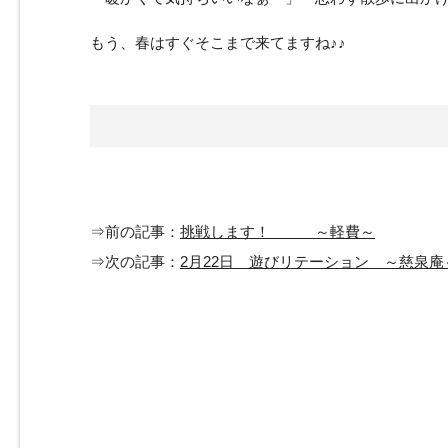
もう、春はすぐそこまで来てますね♪♪
⇒前の記事：
挑戦します！ ～軽費～
⇒次の記事：
2月22日 遊びリテーション ～慈泉庵