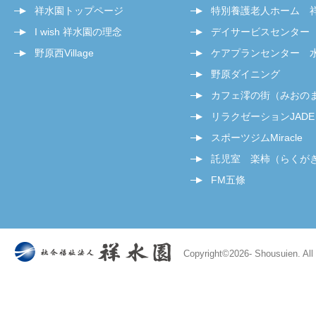
祥水園トップページ
特別養護老人ホーム 
I wish 祥水園の理念
デイサービスセンター
野原西Village
ケアプランセンター 
野原ダイニング
カフェ澪の街（みおの
リラクゼーションJADE
スポーツジムMiracle
託児室 楽柿（らくが
FM五條
Copyright©
2026- Shousuien. All