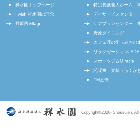
祥水園トップページ
特別養護老人ホーム 
I wish 祥水園の理念
デイサービスセンター
野原西Village
ケアプランセンター 
野原ダイニング
カフェ澪の街（みおの
リラクゼーションJADE
スポーツジムMiracle
託児室 楽柿（らくが
FM五條
Copyright©
2026- Shousuien. All