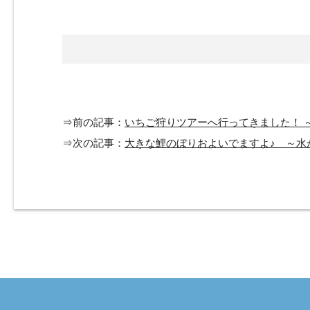
⇒前の記事：
いちご狩りツアーへ行ってきました！ 
⇒次の記事：
大きな鯉のぼりおよいでますよ♪ ～水