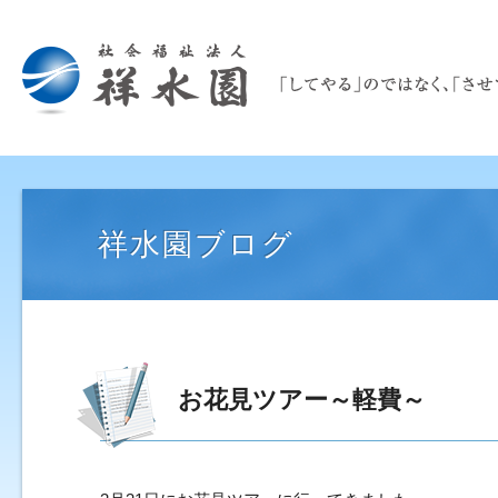
祥水園ブログ
お花見ツアー～軽費～