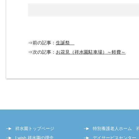
⇒前の記事：
生誕祭
⇒次の記事：
お花見（祥水園駐車場）～軽費～
祥水園トップページ
特別養護老人ホーム 
I wish 祥水園の理念
デイサービスセンター