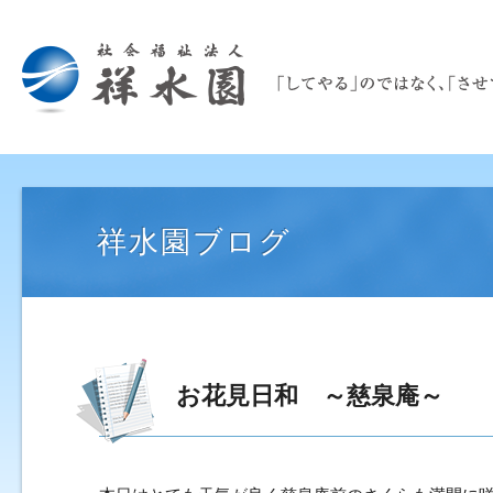
祥水園ブログ
お花見日和 ～慈泉庵～