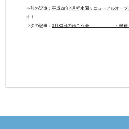
⇒前の記事：
平成28年4月祥水園リニューアルオー
す！
⇒次の記事：
3月30日の歩こう会 ～軽費