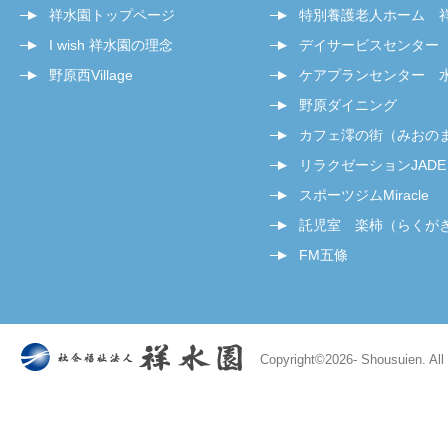
祥水園トップページ
特別養護老人ホーム 
I wish 祥水園の理念
デイサービスセンター
野原西Village
ケアプランセンター 
野原ダイニング
カフェ澪の街（みおの
リラクゼーションJADE
スポーツジムMiracle
託児室 楽柿（らくが
FM五條
Copyright©
2026- Shousuien. All