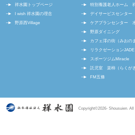
祥水園トップページ
特別養護老人ホーム 
I wish 祥水園の理念
デイサービスセンター
野原西Village
ケアプランセンター 
野原ダイニング
カフェ澪の街（みおの
リラクゼーションJADE
スポーツジムMiracle
託児室 楽柿（らくが
FM五條
Copyright©
2026- Shousuien. All