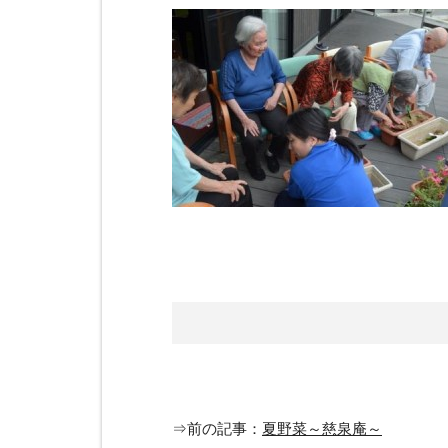
⇒前の記事：
夏野菜～慈泉庵～