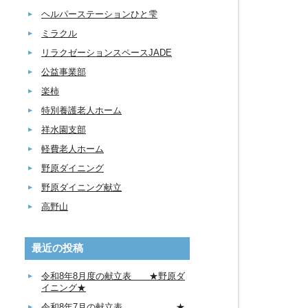
ヘルパーステーションひと雫
ミラクル
リラクゼーションスペースJADE
公益事業部
楽柿
特別養護老人ホーム
祥水園支部
軽費老人ホーム
野原ダイニング
野原ダイニング献立
高野山
最近の投稿
令和8年8月度の献立表 ★野原ダ
イニング★
令和8年7月の献立表 ★