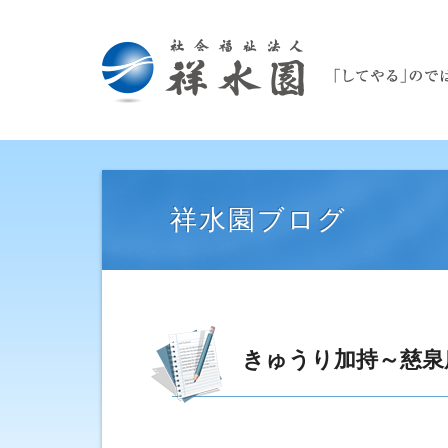
祥水園ブログ
きゅうり加持～慈泉