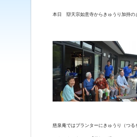
本日 辯天宗如意寺からきゅうり加持の
慈泉庵ではプランターにきゅうり（つる