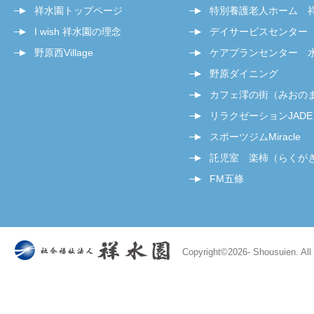
祥水園トップページ
特別養護老人ホーム 
I wish 祥水園の理念
デイサービスセンター
野原西Village
ケアプランセンター 
野原ダイニング
カフェ澪の街（みおの
リラクゼーションJADE
スポーツジムMiracle
託児室 楽柿（らくが
FM五條
Copyright©
2026- Shousuien. All