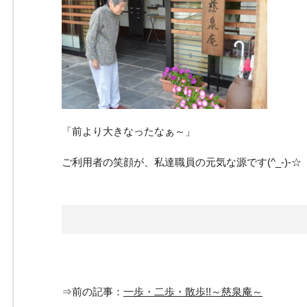
「前より大きなったなぁ～」
ご利用者の笑顔が、私達職員の元気な源です(^_-)-☆
⇒前の記事：
一歩・二歩・散歩!!～慈泉庵～