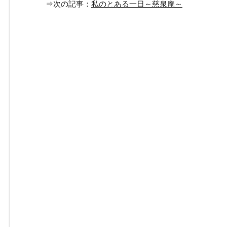
⇒次の記事：
私のとある一日～慈泉庵～