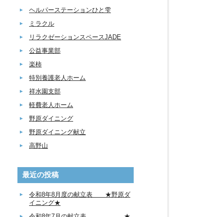
ヘルパーステーションひと雫
ミラクル
リラクゼーションスペースJADE
公益事業部
楽柿
特別養護老人ホーム
祥水園支部
軽費老人ホーム
野原ダイニング
野原ダイニング献立
高野山
最近の投稿
令和8年8月度の献立表 ★野原ダ
イニング★
令和8年7月の献立表 ★