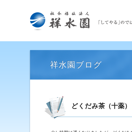
祥水園ブログ
どくだみ茶（十薬）