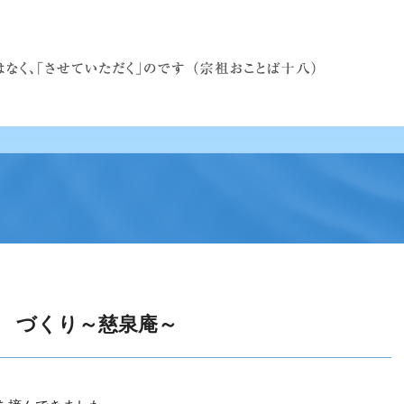
 づくり～慈泉庵～