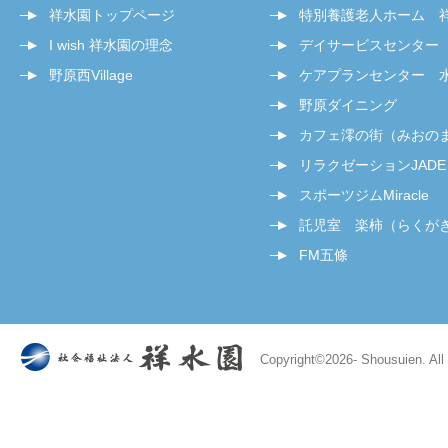
祥水園トップページ
特別養護老人ホーム 
I wish 祥水園の理念
デイサービスセンター
野原西Village
ケアプランセンター 
野原ダイニング
カフェ澪の街（みおの
リラクゼーションJADE
スポーツジムMiracle
託児室 楽柿（らくが
FM五條
Copyright©
2026- Shousuien. All