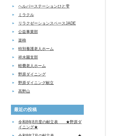
ヘルパーステーションひと雫
ミラクル
リラクゼーションスペースJADE
公益事業部
楽柿
特別養護老人ホーム
祥水園支部
軽費老人ホーム
野原ダイニング
野原ダイニング献立
高野山
最近の投稿
令和8年8月度の献立表 ★野原ダ
イニング★
令和8年7月の献立表 ★