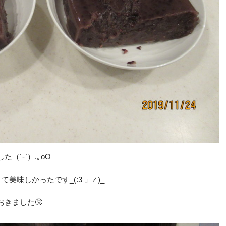
´-`）.｡oO
て美味しかったです_(:3 」∠)_
きました🤧