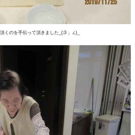
頂くのを手伝って頂きました_(:3 」∠)_