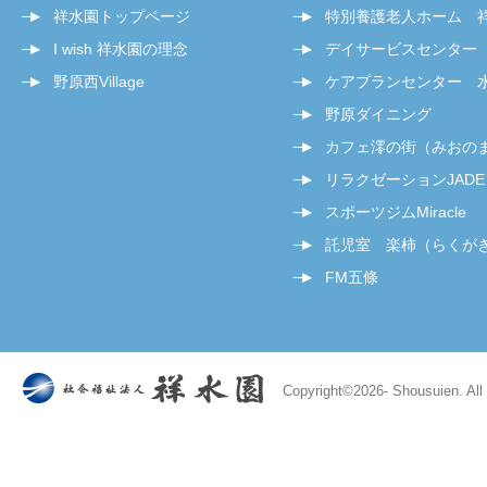
祥水園トップページ
特別養護老人ホーム 
I wish 祥水園の理念
デイサービスセンター
野原西Village
ケアプランセンター 
野原ダイニング
カフェ澪の街（みおの
リラクゼーションJADE
スポーツジムMiracle
託児室 楽柿（らくが
FM五條
Copyright©
2026- Shousuien. All