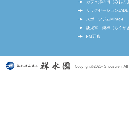
カフェ澪の街（みおの
リラクゼーションJADE
スポーツジムMiracle
託児室 楽柿（らくが
FM五條
Copyright©
2026- Shousuien. All