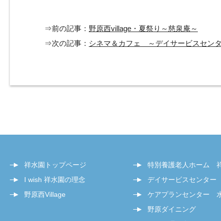
⇒前の記事：
野原西village・夏祭り～慈泉庵～
⇒次の記事：
シネマ＆カフェ ～デイサービスセン
祥水園トップページ
特別養護老人ホーム 
I wish 祥水園の理念
デイサービスセンター
野原西Village
ケアプランセンター 
野原ダイニング