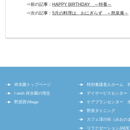
⇒前の記事：
HAPPY BIRTHDAY ～特養～
⇒次の記事：
5月の料理は、おにぎらず ～慈泉庵～
祥水園トップページ
特別養護老人ホーム 
I wish 祥水園の理念
デイサービスセンター
野原西Village
ケアプランセンター 
野原ダイニング
カフェ澪の街（みおの
リラクゼーションJADE