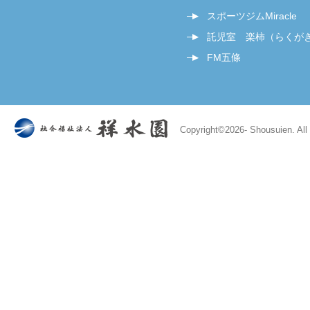
スポーツジムMiracle
託児室 楽柿（らくが
FM五條
Copyright©
2026- Shousuien. All