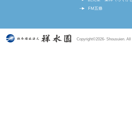
FM五條
Copyright©
2026- Shousuien. All