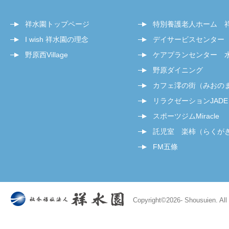
祥水園トップページ
特別養護老人ホーム 
I wish 祥水園の理念
デイサービスセンター
野原西Village
ケアプランセンター 
野原ダイニング
カフェ澪の街（みおの
リラクゼーションJADE
スポーツジムMiracle
託児室 楽柿（らくが
FM五條
Copyright©
2026- Shousuien. All