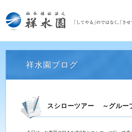
祥水園ブログ
スシローツアー ～グルー