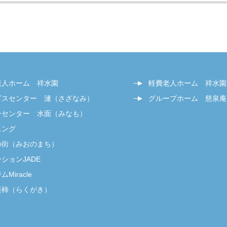
老人ホーム 祥水園
軽費老人ホーム 祥水園
ビスセンター 漣（さざなみ）
グループホーム 慈泉庵
ンセンター 水面（みなも）
ニング
の街（みおのまち）
ションJADE
Miracle
楽柿（らくがき）