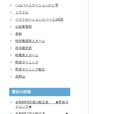
ヘルパーステーションひと雫
ミラクル
リラクゼーションスペースJADE
公益事業部
楽柿
特別養護老人ホーム
祥水園支部
軽費老人ホーム
野原ダイニング
野原ダイニング献立
高野山
最近の投稿
令和8年8月度の献立表 ★野原ダ
イニング★
令和8年7月の献立表 ★