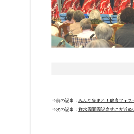
⇒前の記事：
みんな集まれ！健康フェス
⇒次の記事：
祥水園開園記念式に友近89