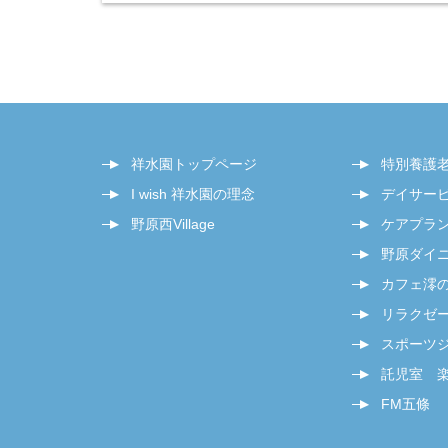
祥水園トップページ
特別養護
I wish 祥水園の理念
デイサー
野原西Village
ケアプラ
野原ダイ
カフェ澪
リラクゼー
スポーツジム
託児室 
FM五條