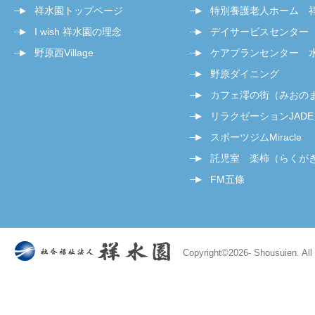
祥水園トップページ
特別養護老人ホーム 
I wish 祥水園の理念
デイサービスセンター
野原西Village
ケアプランセンター 
野原ダイニング
カフェ澪の街（みおの
リラクゼーションJADE
スポーツジムMiracle
託児室 楽柿（らくが
FM五條
Copyright©
2026- Shousuien. All