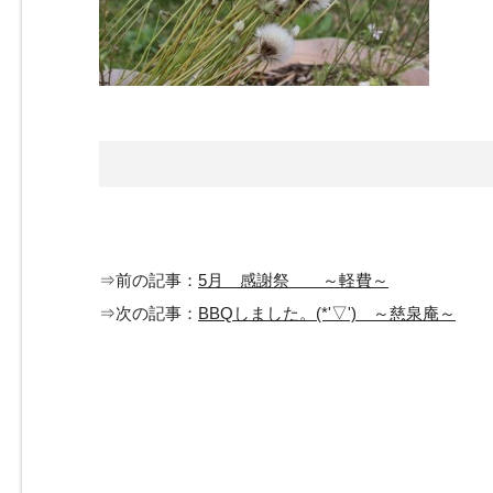
⇒前の記事：
5月 感謝祭 ～軽費～
⇒次の記事：
BBQしました。(*'▽') ～慈泉庵～