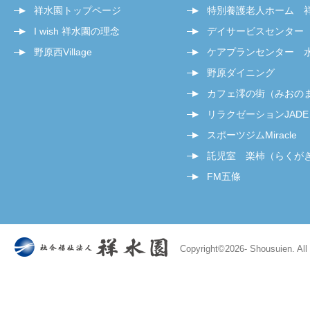
祥水園トップページ
特別養護老人ホーム 
I wish 祥水園の理念
デイサービスセンター
野原西Village
ケアプランセンター 
野原ダイニング
カフェ澪の街（みおの
リラクゼーションJADE
スポーツジムMiracle
託児室 楽柿（らくが
FM五條
Copyright©
2026- Shousuien. All