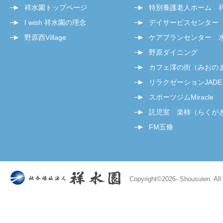
祥水園トップページ
特別養護老人ホーム 
I wish 祥水園の理念
デイサービスセンター
野原西Village
ケアプランセンター 
野原ダイニング
カフェ澪の街（みおの
リラクゼーションJADE
スポーツジムMiracle
託児室 楽柿（らくが
FM五條
Copyright©
2026- Shousuien. All