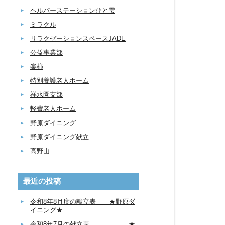
ヘルパーステーションひと雫
ミラクル
リラクゼーションスペースJADE
公益事業部
楽柿
特別養護老人ホーム
祥水園支部
軽費老人ホーム
野原ダイニング
野原ダイニング献立
高野山
最近の投稿
令和8年8月度の献立表 ★野原ダ
イニング★
令和8年7月の献立表 ★