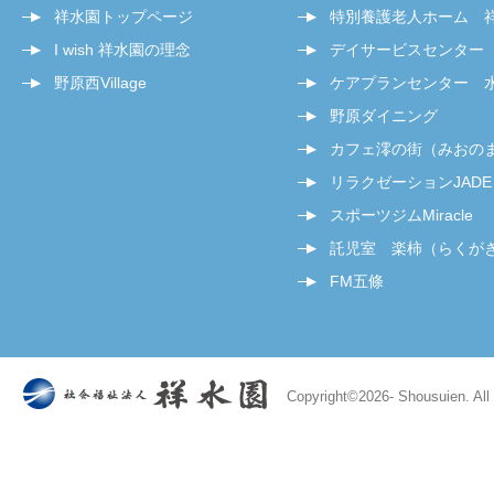
祥水園トップページ
特別養護老人ホーム 
I wish 祥水園の理念
デイサービスセンター
野原西Village
ケアプランセンター 
野原ダイニング
カフェ澪の街（みおの
リラクゼーションJADE
スポーツジムMiracle
託児室 楽柿（らくが
FM五條
Copyright©
2026- Shousuien. All