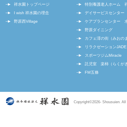
祥水園トップページ
特別養護老人ホーム 
I wish 祥水園の理念
デイサービスセンター
野原西Village
ケアプランセンター 
野原ダイニング
カフェ澪の街（みおの
リラクゼーションJADE
スポーツジムMiracle
託児室 楽柿（らくが
FM五條
Copyright©
2026- Shousuien. All