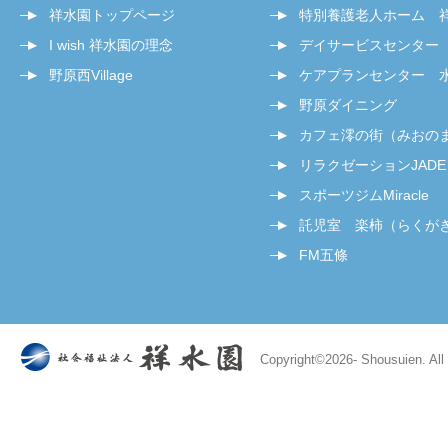
祥水園トップページ
特別養護老人ホーム 
I wish 祥水園の理念
デイサービスセンター
野原西Village
ケアプランセンター 
野原ダイニング
カフェ澪の街（みおの
リラクゼーションJADE
スポーツジムMiracle
託児室 楽柿（らくが
FM五條
Copyright©
2026- Shousuien. All