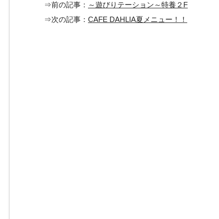
⇒前の記事：
～遊びりテーション～特養２F
⇒次の記事：
CAFE DAHLIA夏メニュー！！