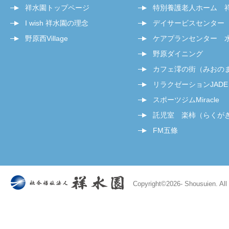
祥水園トップページ
特別養護老人ホーム 
I wish 祥水園の理念
デイサービスセンター
野原西Village
ケアプランセンター 
野原ダイニング
カフェ澪の街（みおの
リラクゼーションJADE
スポーツジムMiracle
託児室 楽柿（らくが
FM五條
Copyright©
2026- Shousuien. All