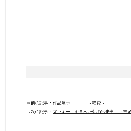
⇒前の記事：
作品展示 ～軽費～
⇒次の記事：
ズッキーニを食べた朝の出来事 ～慈