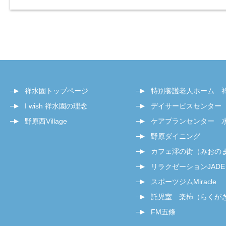
祥水園トップページ
特別養護老人ホーム 
I wish 祥水園の理念
デイサービスセンター
野原西Village
ケアプランセンター 
野原ダイニング
カフェ澪の街（みおの
リラクゼーションJADE
スポーツジムMiracle
託児室 楽柿（らくが
FM五條