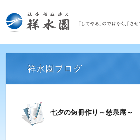
祥水園ブログ
七夕の短冊作り～慈泉庵～