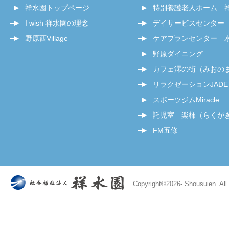
祥水園トップページ
特別養護老人ホーム 
I wish 祥水園の理念
デイサービスセンター
野原西Village
ケアプランセンター 
野原ダイニング
カフェ澪の街（みおの
リラクゼーションJADE
スポーツジムMiracle
託児室 楽柿（らくが
FM五條
Copyright©
2026- Shousuien. All