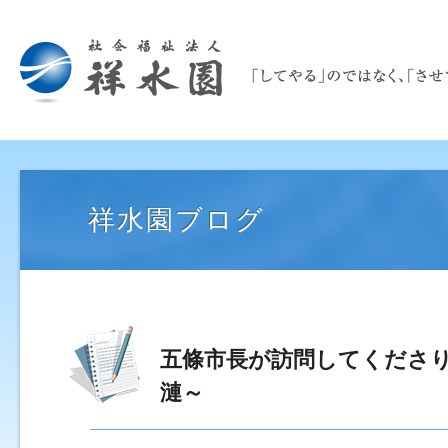
祥水園ブログ
五條市長が訪問してくださ
漣～