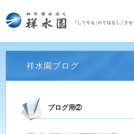
祥水園ブログ
ブログ用②