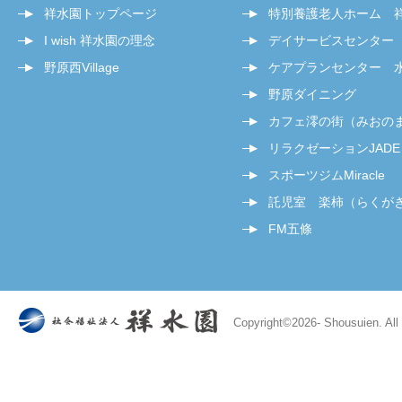
祥水園トップページ
特別養護老人ホーム 
I wish 祥水園の理念
デイサービスセンター
野原西Village
ケアプランセンター 
野原ダイニング
カフェ澪の街（みおの
リラクゼーションJADE
スポーツジムMiracle
託児室 楽柿（らくが
FM五條
Copyright©
2026- Shousuien. All