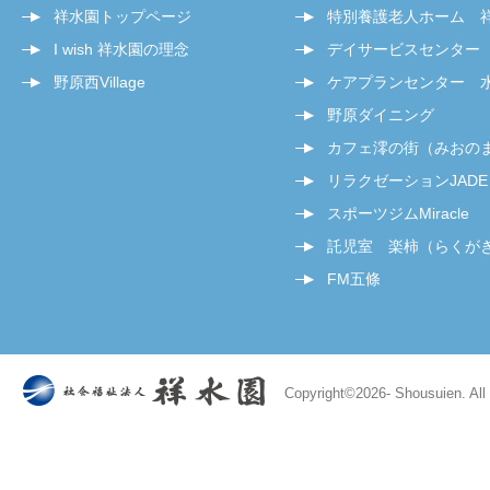
祥水園トップページ
特別養護老人ホーム 
I wish 祥水園の理念
デイサービスセンター
野原西Village
ケアプランセンター 
野原ダイニング
カフェ澪の街（みおの
リラクゼーションJADE
スポーツジムMiracle
託児室 楽柿（らくが
FM五條
Copyright©
2026- Shousuien. All