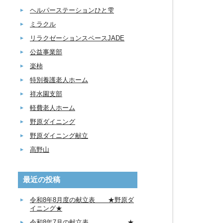
ヘルパーステーションひと雫
ミラクル
リラクゼーションスペースJADE
公益事業部
楽柿
特別養護老人ホーム
祥水園支部
軽費老人ホーム
野原ダイニング
野原ダイニング献立
高野山
最近の投稿
令和8年8月度の献立表 ★野原ダ
イニング★
令和8年7月の献立表 ★