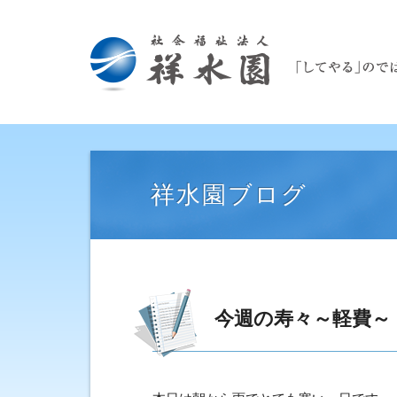
祥水園ブログ
今週の寿々～軽費～