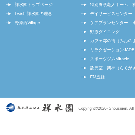
祥水園トップページ
特別養護老人ホーム 
I wish 祥水園の理念
デイサービスセンター
野原西Village
ケアプランセンター 
野原ダイニング
カフェ澪の街（みおの
リラクゼーションJADE
スポーツジムMiracle
託児室 楽柿（らくが
FM五條
Copyright©
2026- Shousuien. All