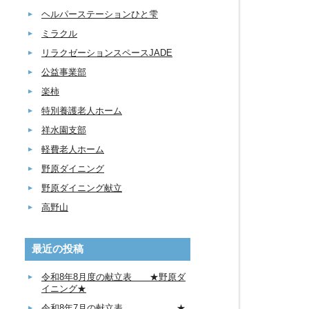
ヘルパーステーションひと雫
ミラクル
リラクゼーションスペースJADE
公益事業部
楽柿
特別養護老人ホーム
祥水園支部
軽費老人ホーム
野原ダイニング
野原ダイニング献立
高野山
最近の投稿
令和8年8月度の献立表 ★野原ダ
イニング★
令和8年7月の献立表 ★