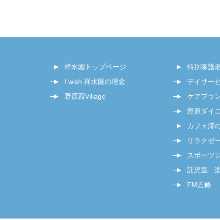
祥水園トップページ
特別養護
I wish 祥水園の理念
デイサー
野原西Village
ケアプラ
野原ダイ
カフェ澪
リラクゼー
スポーツジム
託児室 
FM五條