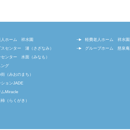
老人ホーム 祥水園
軽費老人ホーム 祥水園
ビスセンター 漣（さざなみ）
グループホーム 慈泉庵
ンセンター 水面（みなも）
ニング
の街（みおのまち）
ションJADE
Miracle
楽柿（らくがき）