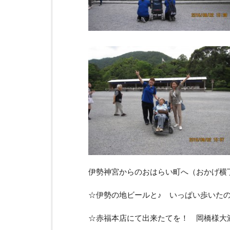
伊勢神宮からのおはらい町へ（おかげ横丁
☆伊勢の地ビールと♪ いっぱい歩いた
☆赤福本店にて出来たてを！ 岡橋様大