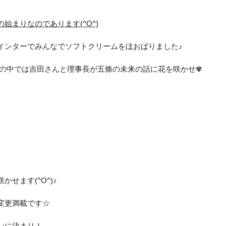
始まりなのであります(^O^)
インターでみんなでソフトクリームをほおばりました♪
の中では吉田さんと理事長が五條の未来の話に花を咲かせ✾
せます(^O^)♪
変更満載です☆
ンに決まり！