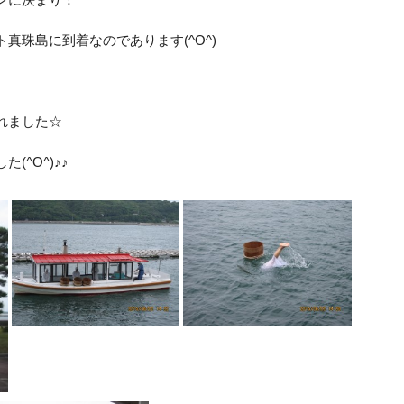
真珠島に到着なのであります(^O^)
れました☆
^O^)♪♪