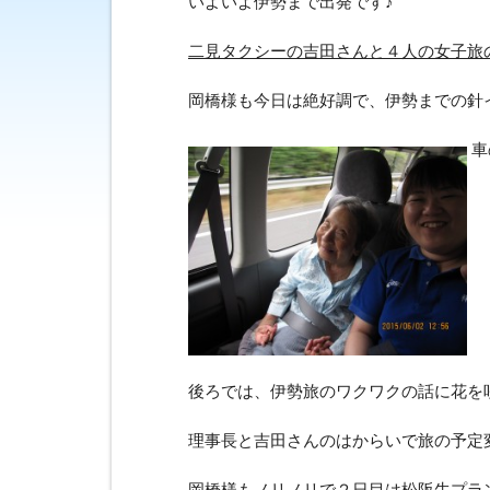
いよいよ伊勢まで出発です♪
二見タクシーの吉田さんと４人の女子旅の
岡橋様も今日は絶好調で、伊勢までの針
車
後ろでは、伊勢旅のワクワクの話に花を咲か
理事長と吉田さんのはからいで旅の予定
岡橋様もノリノリで２日目は松阪牛プラ