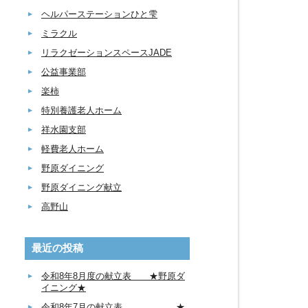
ヘルパーステーションひと雫
ミラクル
リラクゼーションスペースJADE
公益事業部
楽柿
特別養護老人ホーム
祥水園支部
軽費老人ホーム
野原ダイニング
野原ダイニング献立
高野山
最近の投稿
令和8年8月度の献立表 ★野原ダ
イニング★
令和8年7月の献立表 ★