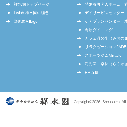
祥水園トップページ
特別養護老人ホーム 
I wish 祥水園の理念
デイサービスセンター
野原西Village
ケアプランセンター 
野原ダイニング
カフェ澪の街（みおの
リラクゼーションJADE
スポーツジムMiracle
託児室 楽柿（らくが
FM五條
Copyright©
2026- Shousuien. All