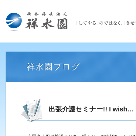
祥水園ブログ
出張介護セミナー!! I wish…