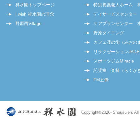
祥水園トップページ
特別養護老人ホーム 
I wish 祥水園の理念
デイサービスセンター
野原西Village
ケアプランセンター 
野原ダイニング
カフェ澪の街（みおの
リラクゼーションJADE
スポーツジムMiracle
託児室 楽柿（らくが
FM五條
Copyright©
2026- Shousuien. All