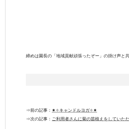
締めは園長の「地域貢献頑張ったぞー」の掛け声と
⇒前の記事：
✷✧キャンドルヨガ✧✷
⇒次の記事：
ご利用者さんに菊の苗植えをしていた