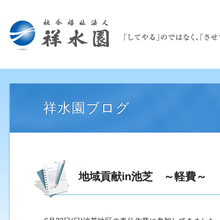
祥水園ブログ
地域貢献in池芝 ～軽費～