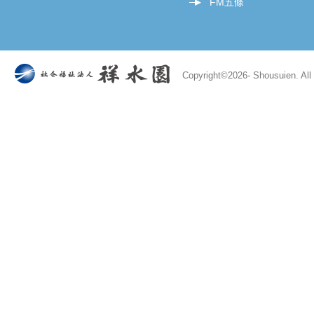
FM五條
Copyright©
2026- Shousuien. All