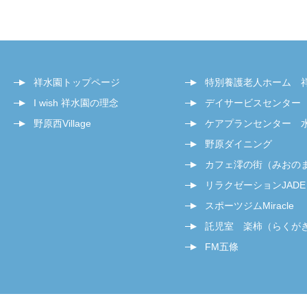
祥水園トップページ
特別養護老人ホーム 
I wish 祥水園の理念
デイサービスセンター
野原西Village
ケアプランセンター 
野原ダイニング
カフェ澪の街（みおの
リラクゼーションJADE
スポーツジムMiracle
託児室 楽柿（らくが
FM五條