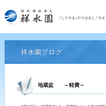
祥水園ブログ
地蔵盆 ～軽費～