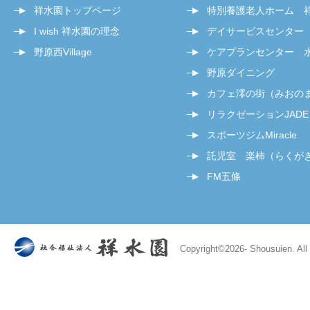
祥水園トップページ
特別養護老人ホーム 
I wish 祥水園の理念
デイサービスセンター
野原西Village
ケアプランセンター 
野原ダイニング
カフェ澪の街（みおの
リラクゼーションJADE
スポーツジムMiracle
託児室 楽柿（らくが
FM五條
Copyright©
2026- Shousuien. All