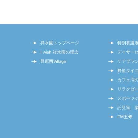
祥水園トップページ
特別養護
I wish 祥水園の理念
デイサー
野原西Village
ケアプラ
野原ダイ
カフェ澪
リラクゼー
スポーツジム
託児室 
FM五條