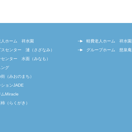
老人ホーム 祥水園
軽費老人ホーム 祥水園
ビスセンター 漣（さざなみ）
グループホーム 慈泉庵
ンセンター 水面（みなも）
ニング
の街（みおのまち）
ションJADE
Miracle
楽柿（らくがき）