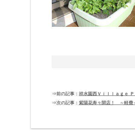
⇒前の記事：
祥水園西Ｖｉｌｌａｇｅ Ｐ
⇒次の記事：
紫陽花寿々開店！ ～軽費