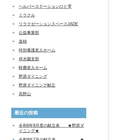
ヘルパーステーションひと雫
ミラクル
リラクゼーションスペースJADE
公益事業部
楽柿
特別養護老人ホーム
祥水園支部
軽費老人ホーム
野原ダイニング
野原ダイニング献立
高野山
最近の投稿
令和8年8月度の献立表 ★野原ダ
イニング★
令和8年7月の献立表 ★