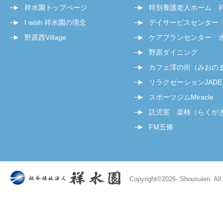
祥水園トップページ
特別養護老人ホーム 
I wish 祥水園の理念
デイサービスセンター
野原西Village
ケアプランセンター 
野原ダイニング
カフェ澪の街（みおの
リラクゼーションJADE
スポーツジムMiracle
託児室 楽柿（らくが
FM五條
Copyright©
2026- Shousuien. All