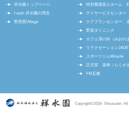
祥水園トップページ
特別養護老人ホーム 
I wish 祥水園の理念
デイサービスセンター
野原西Village
ケアプランセンター 
野原ダイニング
カフェ澪の街（みおの
リラクゼーションJADE
スポーツジムMiracle
託児室 楽柿（らくが
FM五條
Copyright©
2026- Shousuien. All