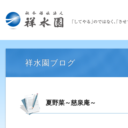
祥水園ブログ
夏野菜～慈泉庵～